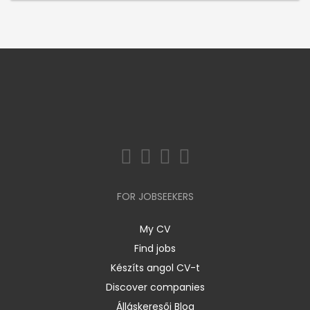
FOR JOBSEEKERS
My CV
Find jobs
Készíts angol CV-t
Discover companies
Álláskeresői Blog