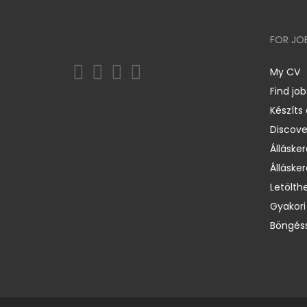
FOR JO
My CV
Find job
Készíts
Discov
Állásker
Állásker
Letölth
Gyakori
Böngéss