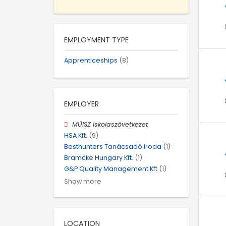
EMPLOYMENT TYPE
Apprenticeships
(8)
EMPLOYER
MŰISZ Iskolaszövetkezet
HSA Kft.
(9)
Besthunters Tanácsadó Iroda
(1)
Bramcke Hungary Kft.
(1)
G&P Quality Management Kft
(1)
Show more
LOCATION