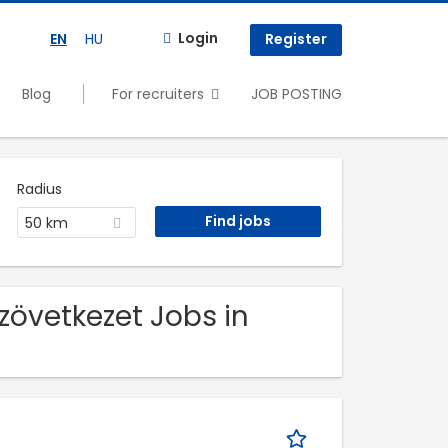
Login
EN
HU
Register
Blog
For recruiters
JOB POSTING
Radius
50 km
szövetkezet Jobs in