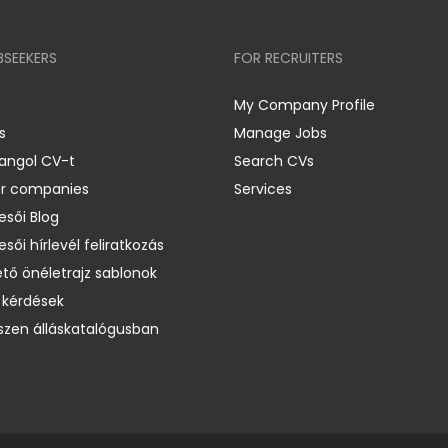
BSEEKERS
FOR RECRUITERS
My Company Profile
s
Manage Jobs
 angol CV-t
Search CVs
er companies
Services
esői Blog
esői hírlevél feliratkozás
ető önéletrajz sablonok
 kérdések
zen álláskatalógusban