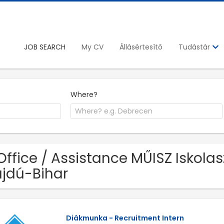
JOB SEARCH
My CV
Állásértesítő
Tudástár
Where?
Office / Assistance MŰISZ Iskola
jdú-Bihar
Diákmunka - Recruitment Intern