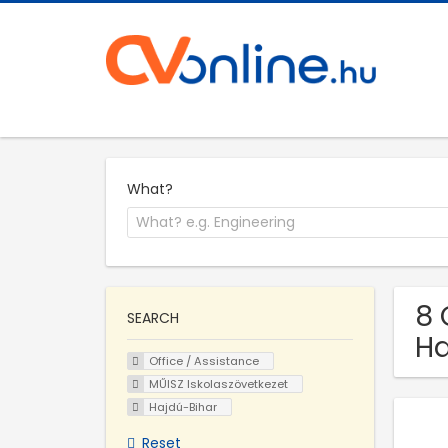
What?
8 
SEARCH
Ha
Office / Assistance
MŰISZ Iskolaszövetkezet
Hajdú-Bihar
Reset