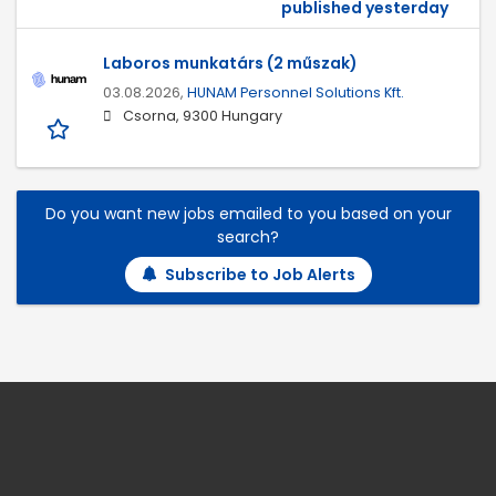
published yesterday
Laboros munkatárs (2 műszak)
03.08.2026,
HUNAM Personnel Solutions Kft.
Csorna, 9300 Hungary
Do you want new jobs emailed to you based on your
search?
Subscribe to Job Alerts