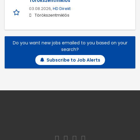
Törökszentmiklós
03.08.2026,
HD Direkt
Törökszentmiklós
Do you want new jobs emailed to you based on your
search?
Subscribe to Job Alerts