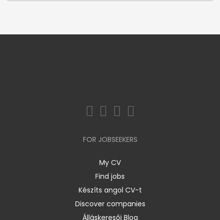
FOR JOBSEEKERS
My CV
Find jobs
Készíts angol CV-t
Discover companies
Álláskeresői Blog