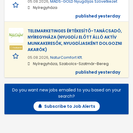
05.08.2026,
MADS-GOLD Nyugdíjas Szövetkezet
Nyíregyháza
published yesterday
TELEMARKETINGES ÉRTÉKESÍTŐ-TANÁCSADÓ,
NYÍREGYHÁZA (NYUGDÍJ ELŐTT ÁLLÓ AKTÍV
MUNKAKERESŐK, NYUGDÍJASKÉNT DOLGOZNI
Featured
AKARÓK)
05.08.2026,
NaturComfort Kft.
Nyíregyháza, Szabolcs-Szatmár-Bereg
published yesterday
Do you want new jobs emailed to you based on your
search?
Subscribe to Job Alerts