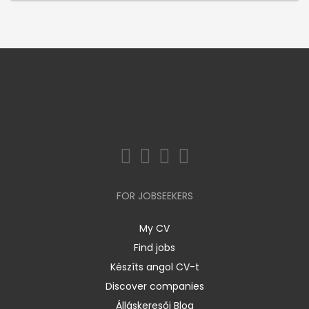
FOR JOBSEEKERS
My CV
Find jobs
Készíts angol CV-t
Discover companies
Álláskeresői Blog