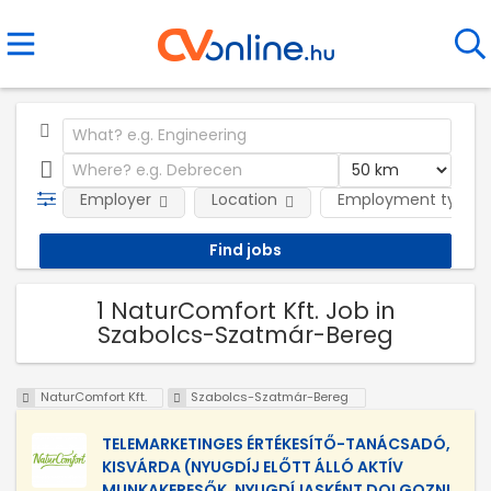
Employer
Location
Employment type
1 NaturComfort Kft. Job in
Szabolcs-Szatmár-Bereg
NaturComfort Kft.
Szabolcs-Szatmár-Bereg
TELEMARKETINGES ÉRTÉKESÍTŐ-TANÁCSADÓ,
KISVÁRDA (NYUGDÍJ ELŐTT ÁLLÓ AKTÍV
MUNKAKERESŐK, NYUGDÍJASKÉNT DOLGOZNI