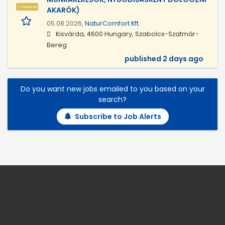
Featured
AKARÓK)
05.08.2026,
NaturComfort Kft.
Kisvárda, 4600 Hungary, Szabolcs-Szatmár-
Bereg
published 2 days ago
Do you want new jobs emailed to you based on your
search?
Subscribe to Job Alerts