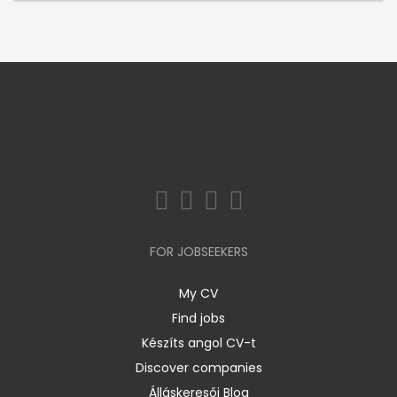
FOR JOBSEEKERS
My CV
Find jobs
Készíts angol CV-t
Discover companies
Álláskeresői Blog