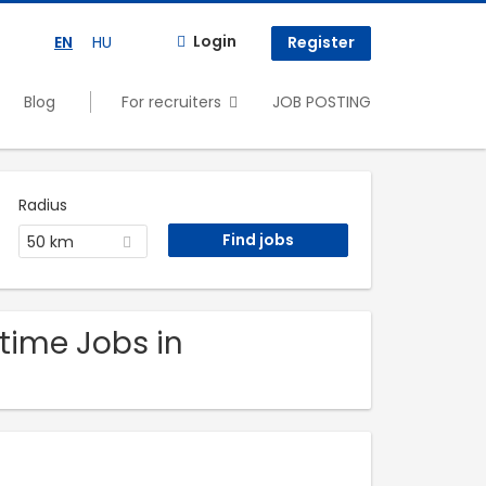
Login
EN
HU
Register
Blog
For recruiters
JOB POSTING
Radius
50 km
 time Jobs in