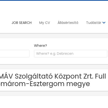
JOB SEARCH
My CV
Állásértesítő
Tudástár
Where?
MÁV Szolgáltató Központ Zrt. Full
omárom-Esztergom megye