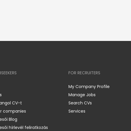
BSEEKERS
FOR RECRUITERS
My Company Profile
s
Manage Jobs
 angol CV-t
Search CVs
er companies
Services
esői Blog
esői hírlevél feliratkozás