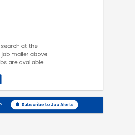
 search at the
 job mailer above
bs are available.
h?
Subscribe to Job Alerts