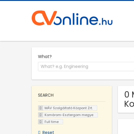
What?
0 
SEARCH
K
MÁV Szolgáltató Központ Zrt.
Komárom-Esztergom megye
Full time
Reset