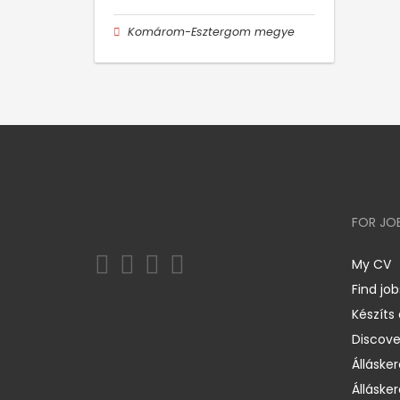
Komárom-Esztergom megye
FOR JO
My CV
Find job
Készíts
Discov
Állásker
Állásker