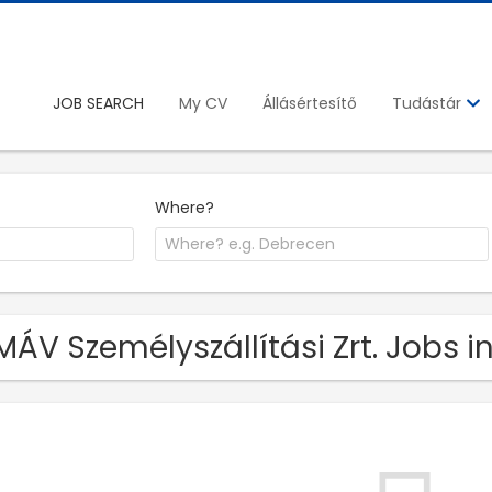
JOB SEARCH
My CV
Állásértesítő
Tudástár
Where?
MÁV Személyszállítási Zrt. Jobs i