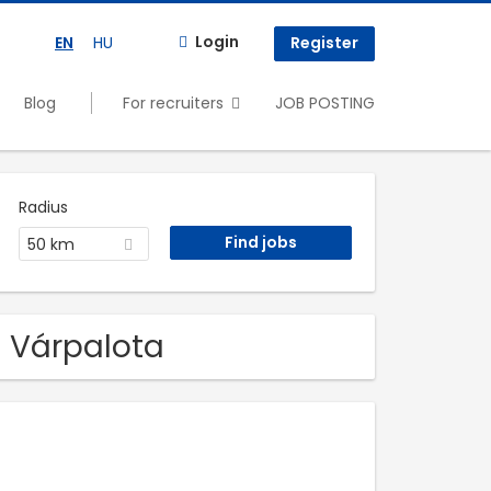
Login
EN
HU
Register
Blog
For recruiters
JOB POSTING
Radius
50 km
n Várpalota