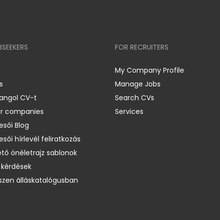
BSEEKERS
FOR RECRUITERS
My Company Profile
s
Manage Jobs
 angol CV-t
Search CVs
er companies
Services
esői Blog
esői hírlevél feliratkozás
ető önéletrajz sablonok
 kérdések
zen álláskatalógusban