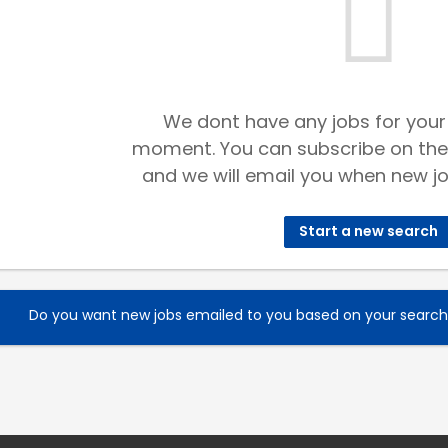
We dont have any jobs for your
moment. You can subscribe on the
and we will email you when new jo
Start a new search
Do you want new jobs emailed to you based on your searc