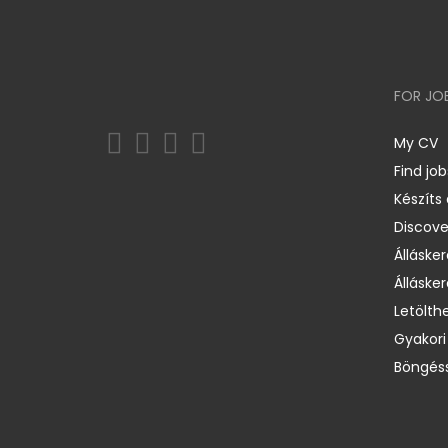
FOR JO
My CV
Find job
Készíts
Discov
Állásker
Állásker
Letölth
Gyakori
Böngéss