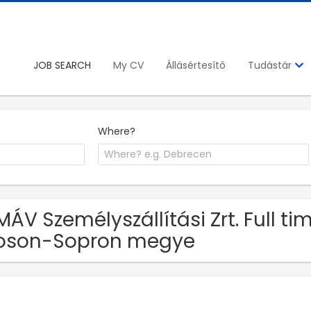
JOB SEARCH
My CV
Állásértesítő
Tudástár
Where?
MÁV Személyszállítási Zrt. Full t
oson-Sopron megye