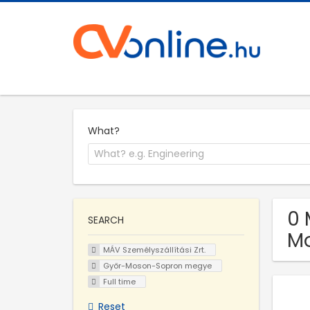
What?
0 
SEARCH
M
MÁV Személyszállítási Zrt.
Győr-Moson-Sopron megye
Full time
Reset