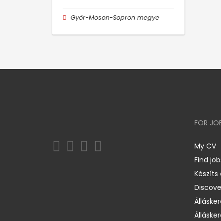
Győr-Moson-Sopron megye
FOR JO
My CV
Find job
Készíts
Discov
Állásker
Állásker