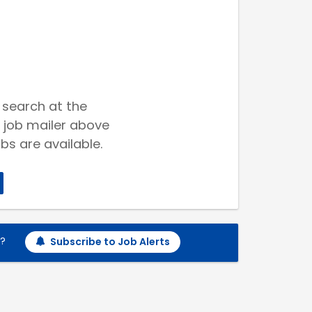
 search at the
 job mailer above
bs are available.
h?
Subscribe to Job Alerts