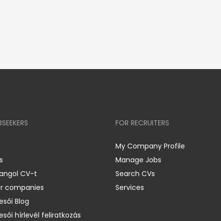
BSEEKERS
FOR RECRUITERS
My Company Profile
s
Manage Jobs
 angol CV-t
Search CVs
er companies
Services
esői Blog
esői hírlevél feliratkozás