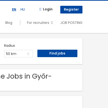
Login
EN
HU
Register
Blog
For recruiters
JOB POSTING
Radius
50 km
ime Jobs in Győr-