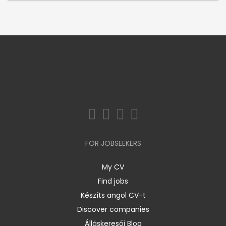
FOR JOBSEEKERS
My CV
Find jobs
Készíts angol CV-t
Discover companies
Álláskeresői Blog