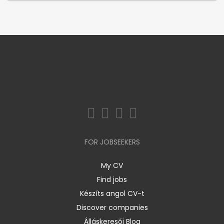
FOR JOBSEEKERS
My CV
Find jobs
Készíts angol CV-t
Discover companies
Álláskeresői Blog