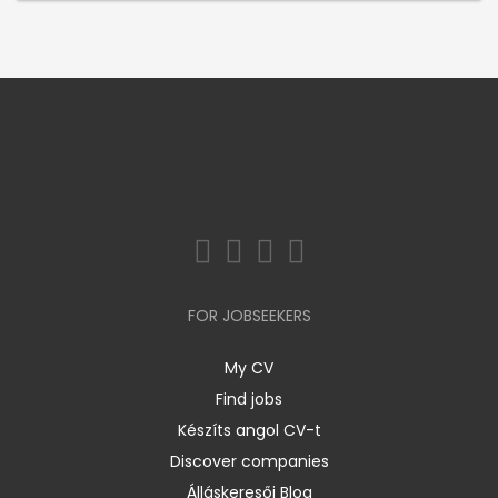
FOR JOBSEEKERS
My CV
Find jobs
Készíts angol CV-t
Discover companies
Álláskeresői Blog