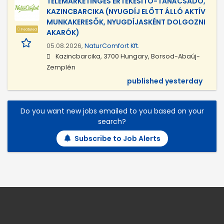
TELEMARKETINGES ÉRTÉKESÍTŐ-TANÁCSADÓ,
KAZINCBARCIKA (NYUGDÍJ ELŐTT ÁLLÓ AKTÍV
MUNKAKERESŐK, NYUGDÍJASKÉNT DOLGOZNI
Featured
AKARÓK)
05.08.2026,
NaturComfort Kft.
Kazincbarcika, 3700 Hungary, Borsod-Abaúj-
Zemplén
published yesterday
Do you want new jobs emailed to you based on your
search?
Subscribe to Job Alerts