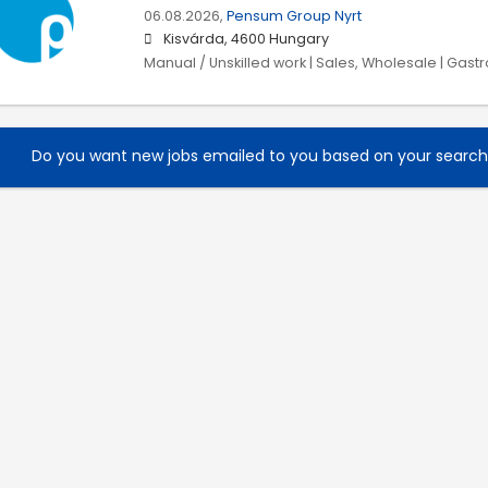
06.08.2026,
Pensum Group Nyrt
Kisvárda, 4600 Hungary
Manual / Unskilled work | Sales, Wholesale | Gast
Do you want new jobs emailed to you based on your searc