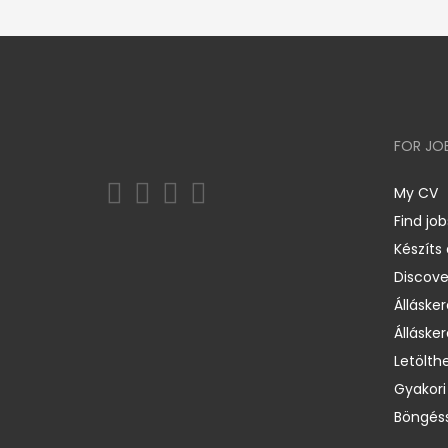
FOR JO
My CV
Find job
Készíts
Discov
Állásker
Állásker
Letölth
Gyakori
Böngéss