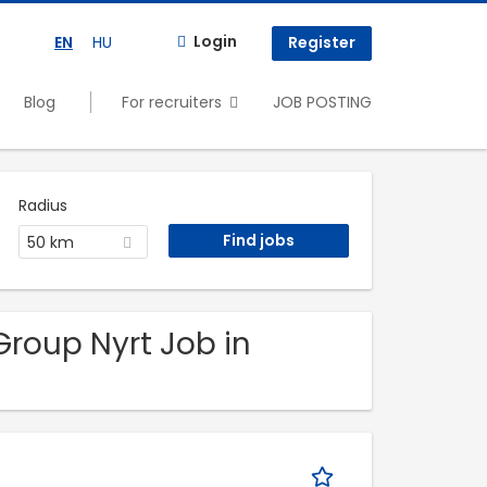
Login
EN
HU
Register
Blog
For recruiters
JOB POSTING
Radius
50 km
Group Nyrt Job in