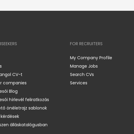
BSEEKERS
FOR RECRUITERS
My Company Profile
s
Manage Jobs
 angol CV-t
Search CVs
er companies
Services
esői Blog
esői hírlevél feliratkozás
ető önéletrajz sablonok
 kérdések
zen álláskatalógusban