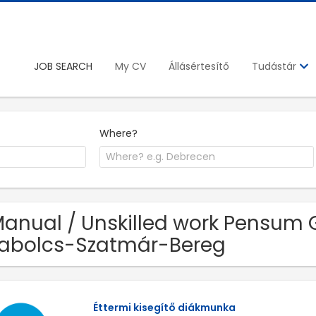
JOB SEARCH
My CV
Állásértesítő
Tudástár
Where?
Manual / Unskilled work Pensum 
abolcs-Szatmár-Bereg
Éttermi kisegítő diákmunka