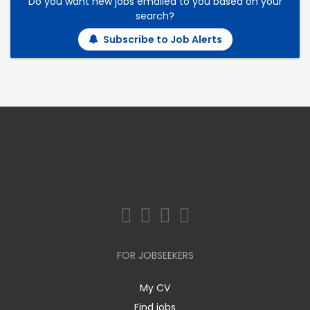
Do you want new jobs emailed to you based on your
search?
Subscribe to Job Alerts
FOR JOBSEEKERS
My CV
Find jobs