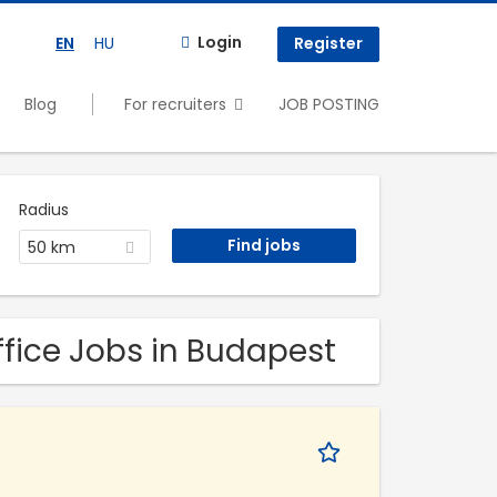
Login
EN
HU
Register
Blog
For recruiters
JOB POSTING
Radius
50 km
ffice Jobs in Budapest