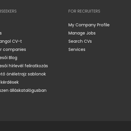
BSEEKERS
FOR RECRUITERS
My Company Profile
s
Manage Jobs
 angol CV-t
Search CVs
er companies
Services
esői Blog
esői hírlevél feliratkozás
ető önéletrajz sablonok
 kérdések
zen álláskatalógusban