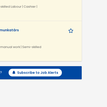
skilled Labour | Cashier |
i munkatárs
 manual work | Semi-skilled
h?
Subscribe to Job Alerts