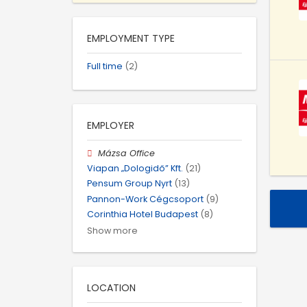
EMPLOYMENT TYPE
Full time
(2)
EMPLOYER
Mázsa Office
Viapan „Dologidő” Kft.
(21)
Pensum Group Nyrt
(13)
Pannon-Work Cégcsoport
(9)
Corinthia Hotel Budapest
(8)
Show more
LOCATION