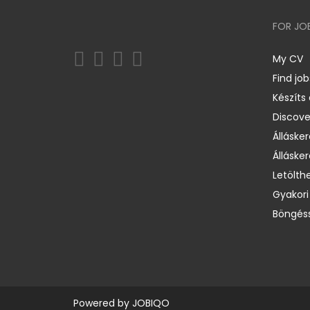
FOR JO
My CV
Find job
Készíts
Discov
Állásker
Állásker
Letölth
Gyakori
Böngéss
Powered by
JOBIQO