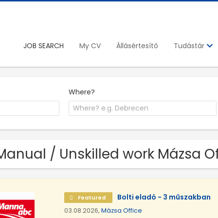
JOB SEARCH
My CV
Állásértesítő
Tudástár
Where?
Manual / Unskilled work Mázsa O
Bolti eladó - 3 műszakban
Featured
03.08.2026,
Mázsa Office