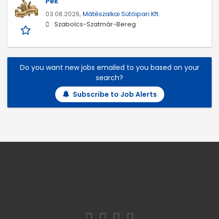
Pék
03.08.2026,
Mátészalkai Sütőipari Kft.
Szabolcs-Szatmár-Bereg
Do you want new jobs emailed to you based on your
search?
Subscribe to Job Alerts