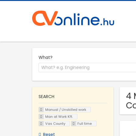
What?
4 
SEARCH
C
Manual / Unskilled work
Man at Work Kft.
Vas County
Full time
Reset