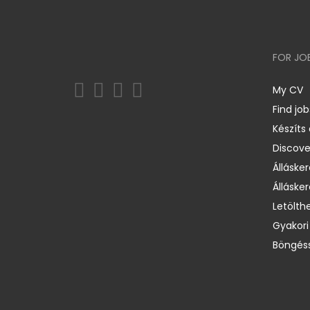
FOR JO
My CV
Find job
Készíts
Discov
Állásker
Állásker
Letölth
Gyakori
Böngéss