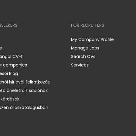
BSEEKERS
FOR RECRUITERS
My Company Profile
s
Manage Jobs
 angol CV-t
Search CVs
er companies
Services
esői Blog
esői hírlevél feliratkozás
ető önéletrajz sablonok
 kérdések
zen álláskatalógusban