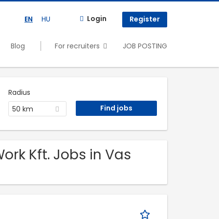
Login
EN
HU
Register
Blog
For recruiters
JOB POSTING
Radius
50 km
ork Kft. Jobs in Vas