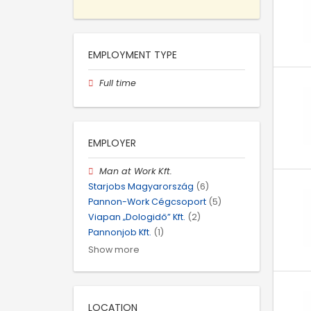
EMPLOYMENT TYPE
Full time
EMPLOYER
Man at Work Kft.
Starjobs Magyarország
(6)
Pannon-Work Cégcsoport
(5)
Viapan „Dologidő” Kft.
(2)
Pannonjob Kft.
(1)
Show more
LOCATION