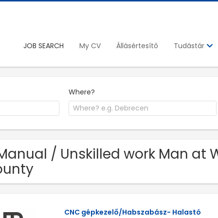
JOB SEARCH
My CV
Állásértesítő
Tudástár
Where?
Manual / Unskilled work Man at W
ounty
CNC gépkezelő/Habszabász- Halastó