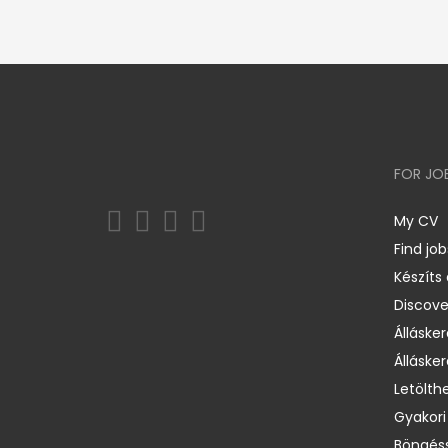
FOR JO
My CV
Find job
Készíts
Discov
Állásker
Állásker
Letölth
Gyakori
Böngéss