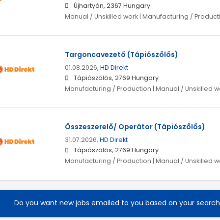
Újhartyán, 2367 Hungary
Manual / Unskilled work | Manufacturing / Product
Targoncavezető (Tápiószőlős)
01.08.2026,
HD Direkt
Tápiószőlős, 2769 Hungary
Manufacturing / Production | Manual / Unskilled w
Összeszerelő/ Operátor (Tápiószőlős)
31.07.2026,
HD Direkt
Tápiószőlős, 2769 Hungary
Manufacturing / Production | Manual / Unskilled w
Do you want new jobs emailed to you based on your searc