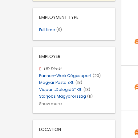
EMPLOYMENT TYPE
Full time
(9)
EMPLOYER
HD Direkt
Pannon-Work Cégcsoport
(20)
Magyar Posta ZRt.
(18)
Viapan „Dologidő” Kft.
(13)
Starjobs Magyarország
(11)
Show more
LOCATION