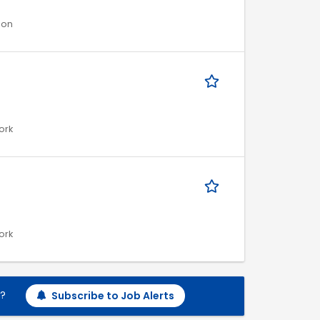
ion
ork
ork
h?
Subscribe to Job Alerts