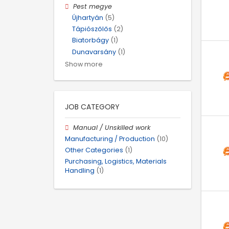
Pest megye
Újhartyán
(5)
Tápiószőlős
(2)
Biatorbágy
(1)
Dunavarsány
(1)
Show more
JOB CATEGORY
Manual / Unskilled work
Manufacturing / Production
(10)
Other Categories
(1)
Purchasing, Logistics, Materials
Handling
(1)