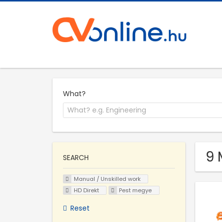
What?
9 
SEARCH
Manual / Unskilled work
HD Direkt
Pest megye
Reset