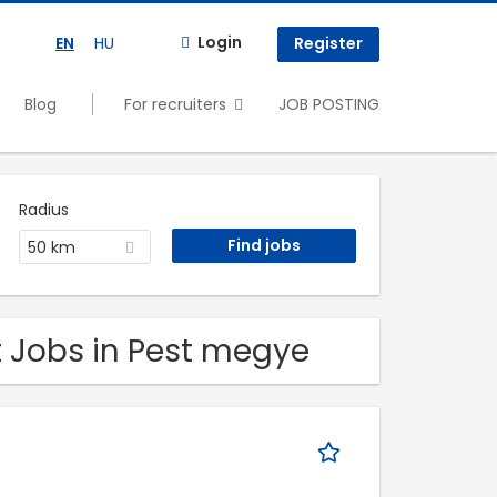
Login
EN
HU
Register
Blog
For recruiters
JOB POSTING
Radius
50 km
t Jobs in Pest megye