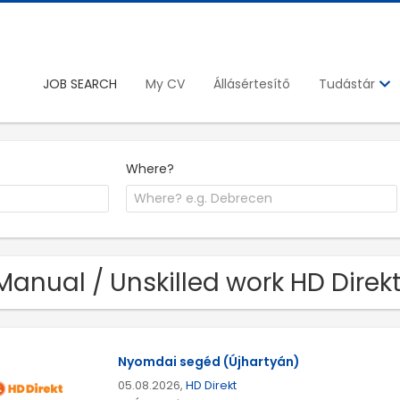
JOB SEARCH
My CV
Állásértesítő
Tudástár
Where?
Manual / Unskilled work HD Direk
Nyomdai segéd (Újhartyán)
05.08.2026,
HD Direkt