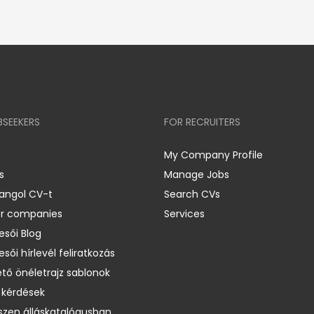
BSEEKERS
FOR RECRUITERS
My Company Profile
s
Manage Jobs
 angol CV-t
Search CVs
er companies
Services
esői Blog
esői hírlevél feliratkozás
ető önéletrajz sablonok
 kérdések
zen álláskatalógusban