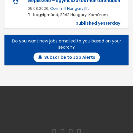
Gépkezelő – egyműszakos munkarendben
05.08.2026,
Cornmill Hungary Kft.
Nagyigmánd, 2942 Hungary, Komárom
published yesterday
Do you want new jobs emailed to you based on your
search?
Subscribe to Job Alerts