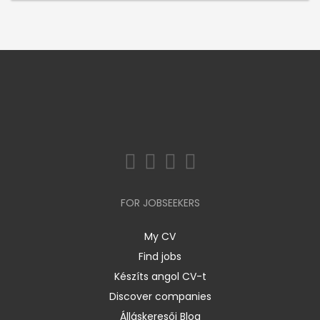
FOR JOBSEEKERS
My CV
Find jobs
Készíts angol CV-t
Discover companies
Álláskeresői Blog