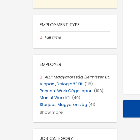
EMPLOYMENT TYPE
Full time
EMPLOYER
ALDI Magyarország Élelmiszer Bt.
Viapan „Dologidő” Kft.
(118)
Pannon-Work Cégcsoport
(103)
Man at Work Kft.
(49)
Starjobs Magyarország
(41)
Show more
JOB CATEGORY