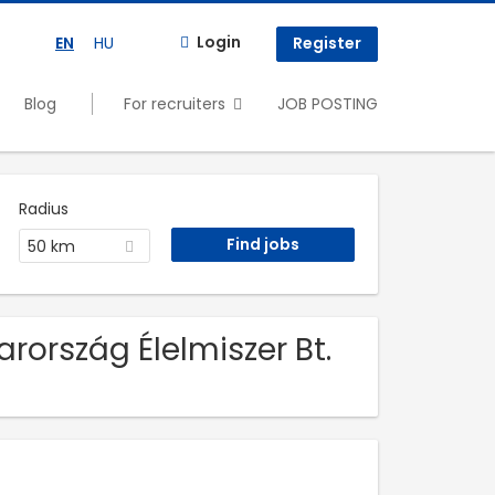
Login
EN
HU
Register
Blog
For recruiters
JOB POSTING
Radius
50 km
rország Élelmiszer Bt.