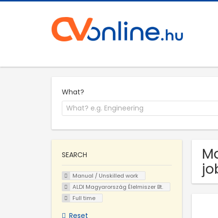
What?
Ma
SEARCH
jo
Manual / Unskilled work
ALDI Magyarország Élelmiszer Bt.
Full time
Reset