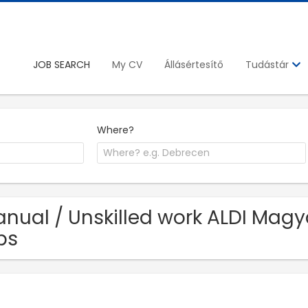
JOB SEARCH
My CV
Állásértesítő
Tudástár
Where?
nual / Unskilled work ALDI Magya
bs