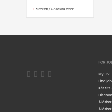
Manual / Unskilled work
FOR JO
My CV
Find job
Készíts
Discov
Állásker
Állásker