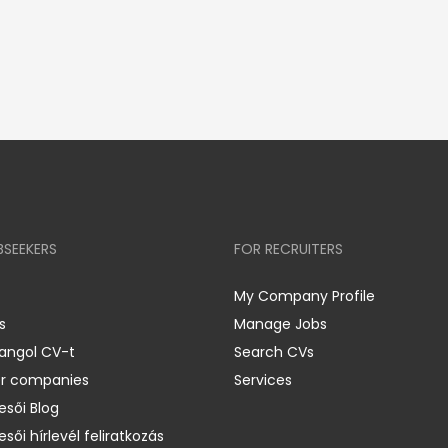
BSEEKERS
FOR RECRUITERS
My Company Profile
s
Manage Jobs
 angol CV-t
Search CVs
er companies
Services
esői Blog
esői hírlevél feliratkozás