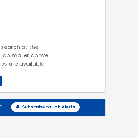
 search at the
 job mailer above
bs are available.
h?
Subscribe to Job Alerts