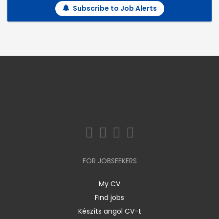
Subscribe to Job Alerts
FOR JOBSEEKERS
My CV
Find jobs
Készíts angol CV-t