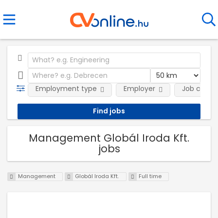
Employment type
Employer
Job categ
Management Globál Iroda Kft.
jobs
Management
Globál Iroda Kft.
Full time