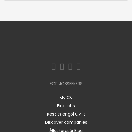
FOR JOBSEEKERS
My CV
Find jobs
Készíts angol CV-t
Discover companies
Álláskeresői Blog