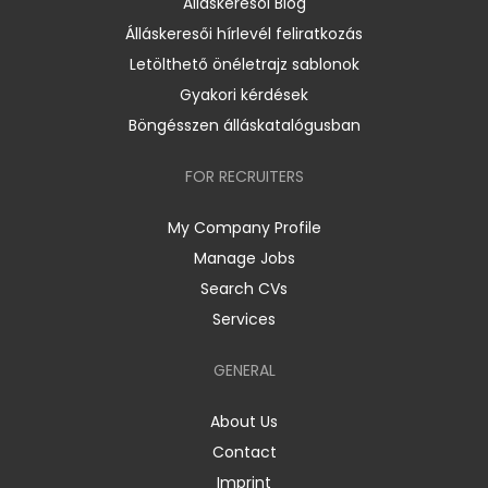
Álláskeresői Blog
Álláskeresői hírlevél feliratkozás
Letölthető önéletrajz sablonok
Gyakori kérdések
Böngésszen álláskatalógusban
FOR RECRUITERS
My Company Profile
Manage Jobs
Search CVs
Services
GENERAL
About Us
Contact
Imprint