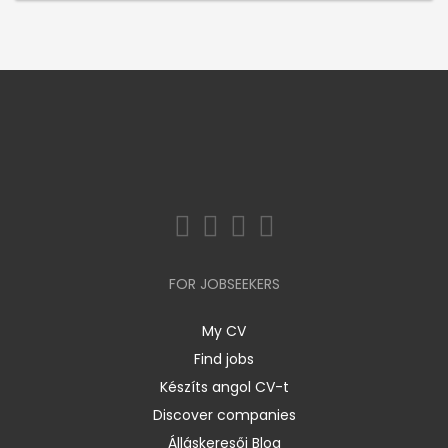
FOR JOBSEEKERS
My CV
Find jobs
Készíts angol CV-t
Discover companies
Álláskeresői Blog