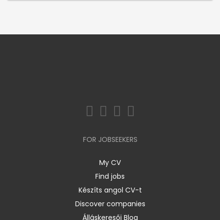
FOR JOBSEEKERS
My CV
Find jobs
Készíts angol CV-t
Discover companies
Álláskeresői Blog