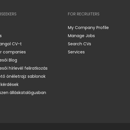
BSEEKERS
FOR RECRUITERS
My Company Profile
s
Manage Jobs
 angol CV-t
Search CVs
er companies
Services
esői Blog
esői hírlevél feliratkozás
ető önéletrajz sablonok
 kérdések
zen álláskatalógusban