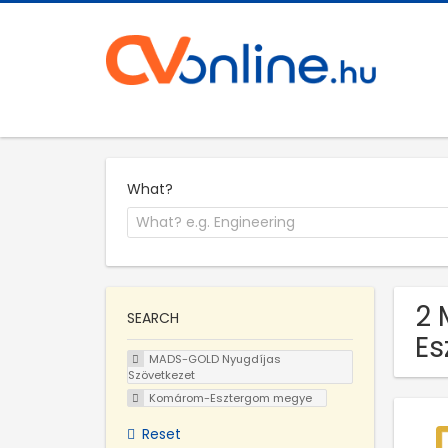
What?
2 
SEARCH
E
MADS-GOLD Nyugdíjas
Szövetkezet
Komárom-Esztergom megye
Reset