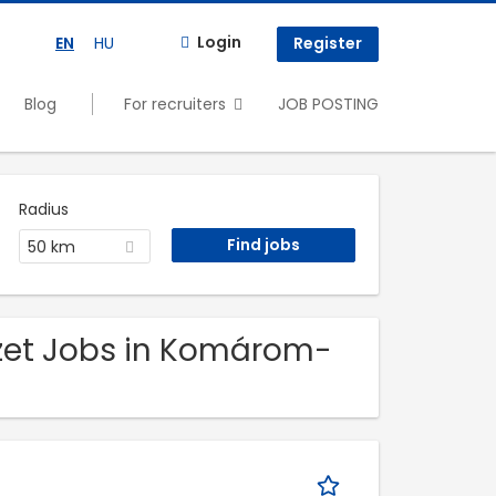
Login
EN
HU
Register
Blog
For recruiters
JOB POSTING
Radius
50 km
zet Jobs in Komárom-