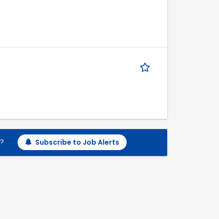
h?
Subscribe to Job Alerts