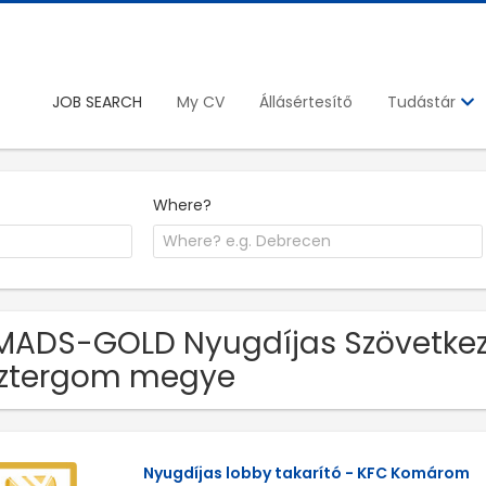
JOB SEARCH
My CV
Állásértesítő
Tudástár
Where?
MADS-GOLD Nyugdíjas Szövetke
sztergom megye
Nyugdíjas lobby takarító - KFC Komárom