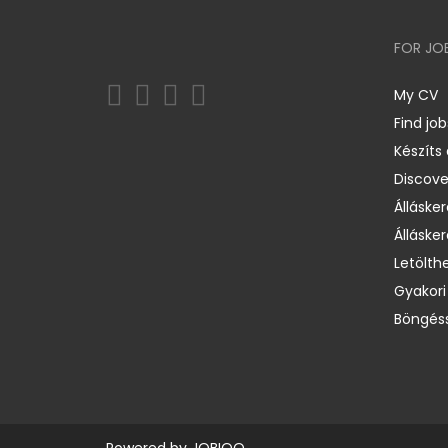
FOR JO
My CV
Find job
Készíts
Discov
Állásker
Állásker
Letölth
Gyakori
Böngéss