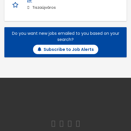
Kft.
Tiszaújváros
Do you want new jobs emailed to you based on your
search?
Subscribe to Job Alerts