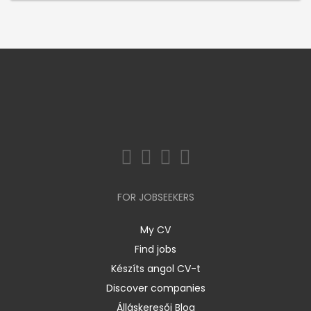
FOR JOBSEEKERS
My CV
Find jobs
Készíts angol CV-t
Discover companies
Álláskeresői Blog