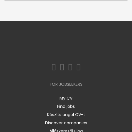
FOR JOBSEEKERS
My CV
Find jobs
Készíts angol CV-t
Discover companies
Álláskeresői Blog