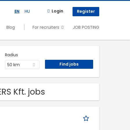
Login
EN
HU
Register
Blog
For recruiters
JOB POSTING
Radius
50 km
S Kft. jobs