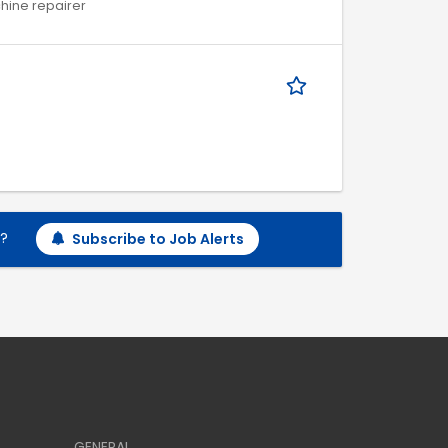
chine repairer
h?
Subscribe to Job Alerts
GENERAL