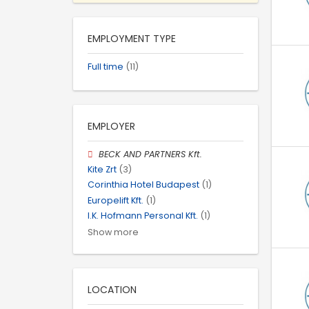
EMPLOYMENT TYPE
Full time
(11)
EMPLOYER
BECK AND PARTNERS Kft.
Kite Zrt
(3)
Corinthia Hotel Budapest
(1)
Europelift Kft.
(1)
I.K. Hofmann Personal Kft.
(1)
Show more
LOCATION