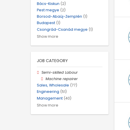
Bács-Kiskun
(2)
Pest megye
(2)
Borsod-Abaúj-Zemplén
(1)
Budapest
(1)
Csongrád-Csanád megye
(1)
Show more
JOB CATEGORY
Semi-skilled Labour
Machine repairer
Sales, Wholesale
(77)
Engineering
(51)
Management
(40)
Show more