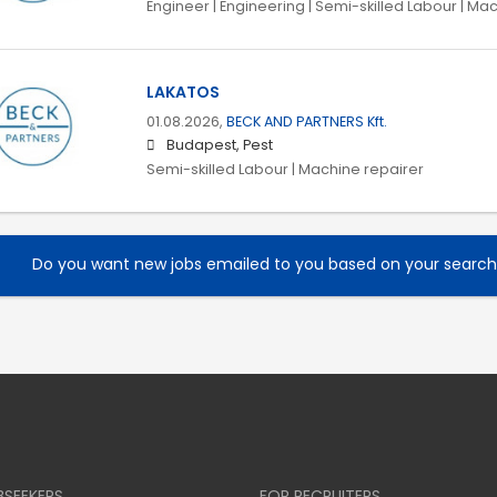
Engineer | Engineering | Semi-skilled Labour | Ma
LAKATOS
01.08.2026,
BECK AND PARTNERS Kft.
Budapest, Pest
Semi-skilled Labour | Machine repairer
Do you want new jobs emailed to you based on your searc
BSEEKERS
FOR RECRUITERS