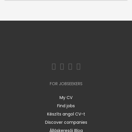
FOR JOBSEEKERS
My CV
Find jobs
Készíts angol CV-t
Discover companies
Álláskeresői Blog