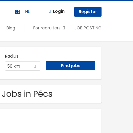
Login
EN
HU
Register
Blog
For recruiters
JOB POSTING
Radius
50 km
 Jobs in Pécs