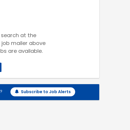
 search at the
 job mailer above
bs are available.
h?
Subscribe to Job Alerts