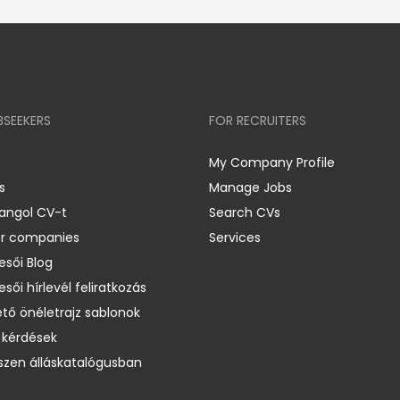
BSEEKERS
FOR RECRUITERS
My Company Profile
s
Manage Jobs
 angol CV-t
Search CVs
er companies
Services
esői Blog
esői hírlevél feliratkozás
ető önéletrajz sablonok
 kérdések
zen álláskatalógusban