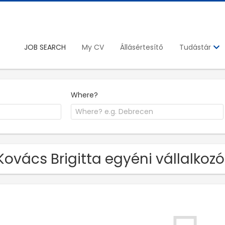
JOB SEARCH
My CV
Állásértesítő
Tudástár
Where?
Kovács Brigitta egyéni vállalkozó