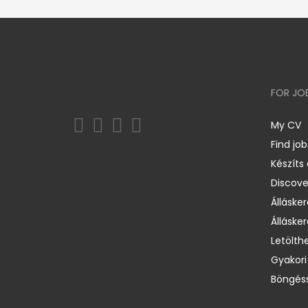
FOR JO
My CV
Find job
Készíts
Discov
Állásker
Állásker
Letölth
Gyakori
Böngéss