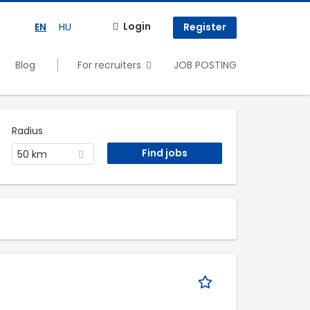
Login
EN
HU
Register
Blog
For recruiters
JOB POSTING
Radius
50 km