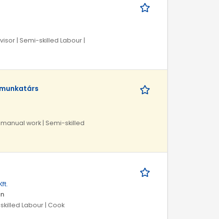
isor | Semi-skilled Labour |
i munkatárs
 manual work | Semi-skilled
ft.
én
skilled Labour | Cook