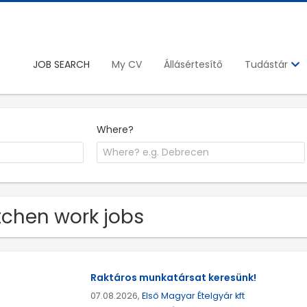
JOB SEARCH
My CV
Állásértesítő
Tudástár
Where?
tchen work jobs
Raktáros munkatársat keresünk!
07.08.2026,
Első Magyar Ételgyár kft