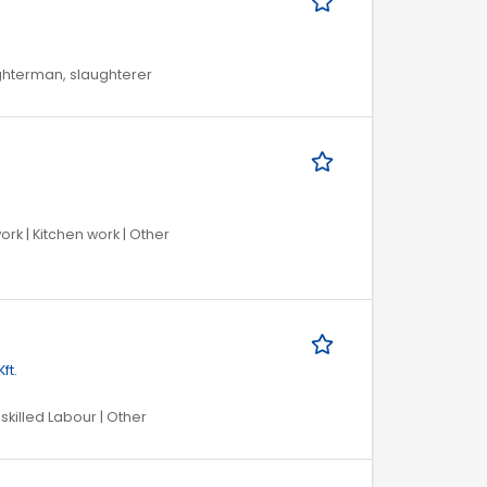
ughterman, slaughterer
rk | Kitchen work | Other
ft.
skilled Labour | Other