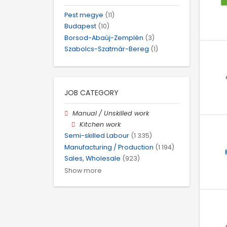
Pest megye
(11)
Budapest
(10)
Borsod-Abaúj-Zemplén
(3)
Szabolcs-Szatmár-Bereg
(1)
JOB CATEGORY
Manual / Unskilled work
Kitchen work
Semi-skilled Labour
(1 335)
Manufacturing / Production
(1 194)
Sales, Wholesale
(923)
Show more