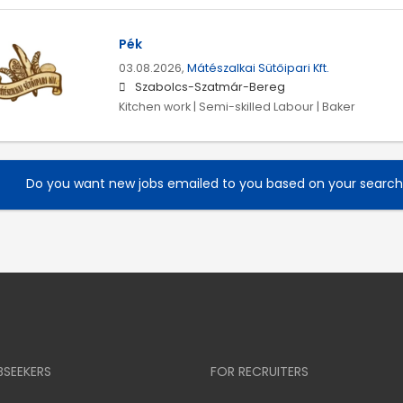
Pék
03.08.2026,
Mátészalkai Sütőipari Kft.
Szabolcs-Szatmár-Bereg
Kitchen work | Semi-skilled Labour | Baker
Do you want new jobs emailed to you based on your searc
BSEEKERS
FOR RECRUITERS