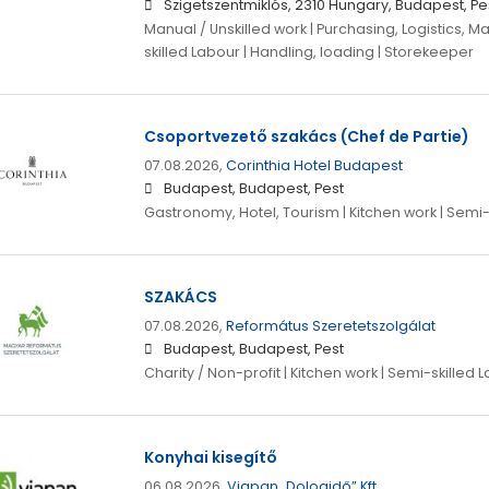
Szigetszentmiklós, 2310 Hungary, Budapest, Pe
Manual / Unskilled work | Purchasing, Logistics, M
skilled Labour | Handling, loading | Storekeeper
Csoportvezető szakács (Chef de Partie)
07.08.2026,
Corinthia Hotel Budapest
Budapest, Budapest, Pest
Gastronomy, Hotel, Tourism | Kitchen work | Semi-
SZAKÁCS
07.08.2026,
Református Szeretetszolgálat
Budapest, Budapest, Pest
Charity / Non-profit | Kitchen work | Semi-skilled 
Konyhai kisegítő
06.08.2026,
Viapan „Dologidő” Kft.