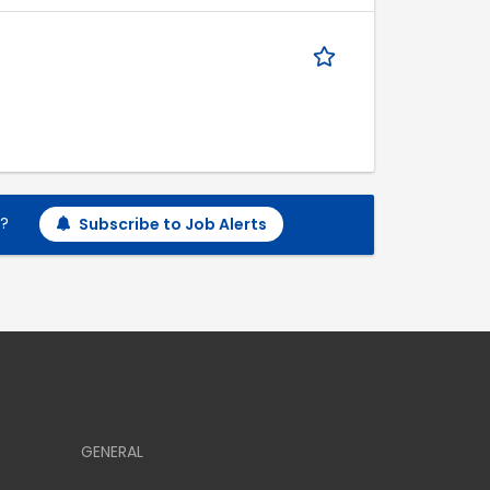
h?
Subscribe to Job Alerts
GENERAL