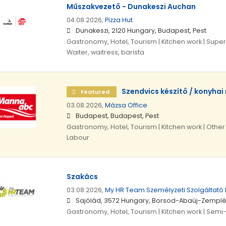
Műszakvezető - Dunakeszi Auchan
04.08.2026,
Pizza Hut
Dunakeszi, 2120 Hungary, Budapest, Pest
Gastronomy, Hotel, Tourism | Kitchen work | Superv
Waiter, waitress, barista
Szendvics készítő / konyha
Featured
03.08.2026,
Mázsa Office
Budapest, Budapest, Pest
Gastronomy, Hotel, Tourism | Kitchen work | Other
Labour
Szakács
03.08.2026,
My HR Team Személyzeti Szolgáltató K
Sajólád, 3572 Hungary, Borsod-Abaúj-Zempl
Gastronomy, Hotel, Tourism | Kitchen work | Semi-