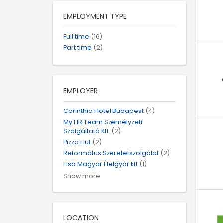
EMPLOYMENT TYPE
Full time
(16)
Part time
(2)
EMPLOYER
Corinthia Hotel Budapest
(4)
My HR Team Személyzeti
Szolgáltató Kft.
(2)
Pizza Hut
(2)
Református Szeretetszolgálat
(2)
Első Magyar Ételgyár kft
(1)
Show more
LOCATION