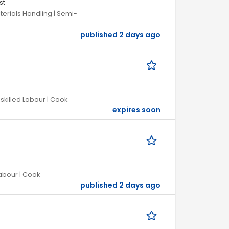
st
aterials Handling | Semi-
published 2 days ago
skilled Labour | Cook
expires soon
Labour | Cook
published 2 days ago