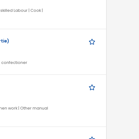
killed Labour | Cook |
tie)
, confectioner
tchen work | Other manual