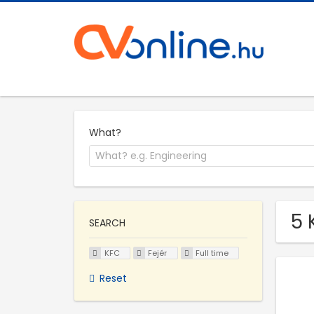
What?
5 
SEARCH
KFC
Fejér
Full time
Reset