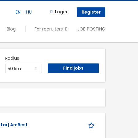
Login
EN
HU
Register
Blog
For recruiters
JOB POSTING
Radius
50 km
tai | AmRest