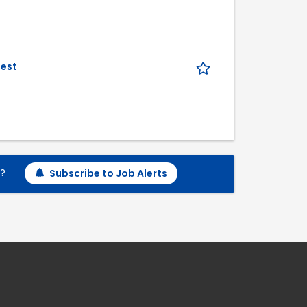
Rest
h?
Subscribe to Job Alerts