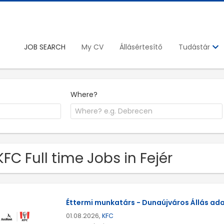
JOB SEARCH
My CV
Állásértesítő
Tudástár
Where?
KFC Full time Jobs in Fejér
Éttermi munkatárs - Dunaújváros Állás ada
01.08.2026,
KFC