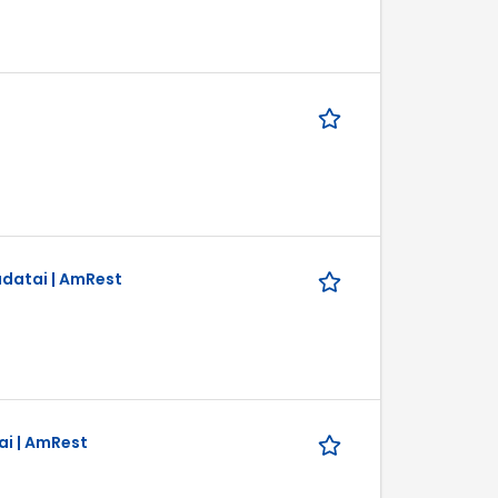
adatai | AmRest
ai | AmRest