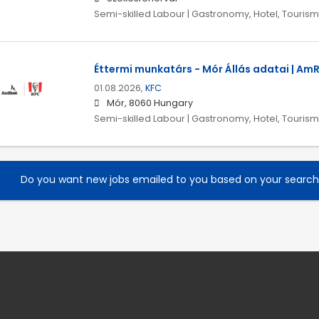
Semi-skilled Labour | Gastronomy, Hotel, Tourism
Éttermi munkatárs - Mór Állás adatai | Am
01.08.2026,
KFC
Mór, 8060 Hungary
Semi-skilled Labour | Gastronomy, Hotel, Tourism
Do you want new jobs emailed to you based on your searc