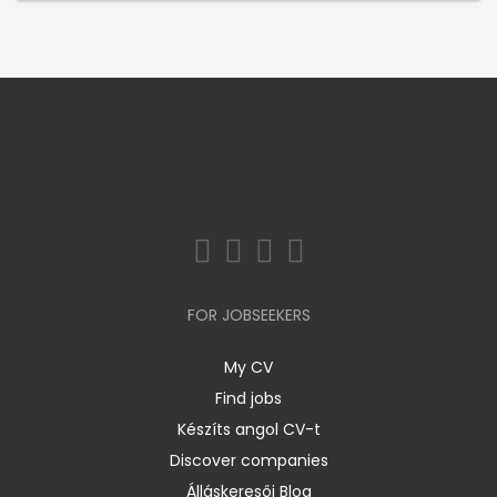
FOR JOBSEEKERS
My CV
Find jobs
Készíts angol CV-t
Discover companies
Álláskeresői Blog