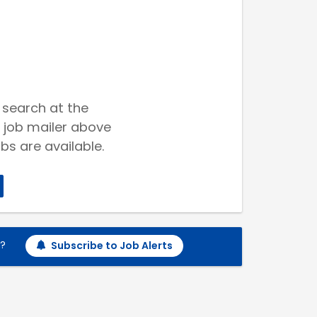
 search at the
 job mailer above
bs are available.
h?
Subscribe to Job Alerts