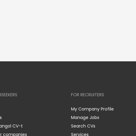
BSEEKERS
FOR RECRUITERS
My Company Profile
s
Manage Jobs
 angol CV-t
Search CVs
er companies
Services