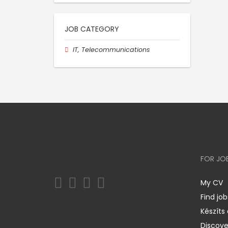
JOB CATEGORY
IT, Telecommunications
FOR JO
My CV
Find job
Készíts
Discov