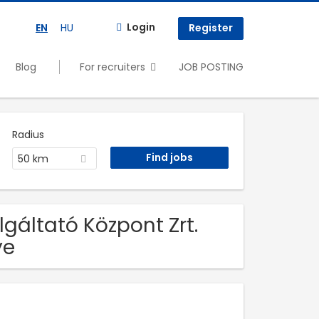
Login
EN
HU
Register
Blog
For recruiters
JOB POSTING
Radius
50 km
gáltató Központ Zrt.
ye