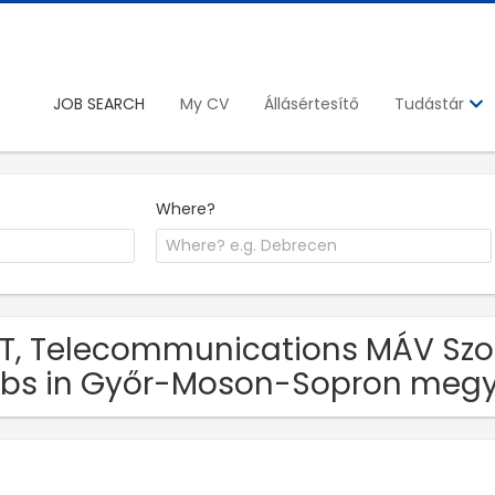
JOB SEARCH
My CV
Állásértesítő
Tudástár
Where?
IT, Telecommunications MÁV Szol
bs in Győr-Moson-Sopron meg