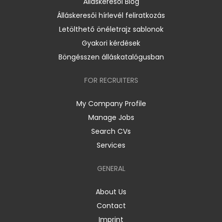
Álláskeresői Blog
Álláskeresői hírlevél feliratkozás
Letölthető önéletrajz sablonok
Gyakori kérdések
Böngésszen álláskatalógusban
FOR RECRUITERS
My Company Profile
Manage Jobs
Search CVs
Services
GENERAL
About Us
Contact
Imprint