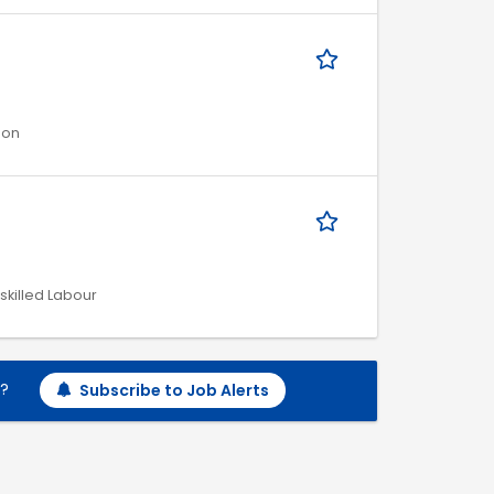
ion
-skilled Labour
h?
Subscribe to Job Alerts