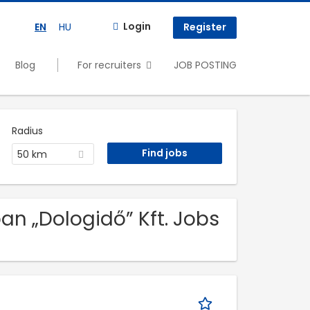
Login
EN
HU
Register
Blog
For recruiters
JOB POSTING
Radius
50 km
an „Dologidő” Kft. Jobs