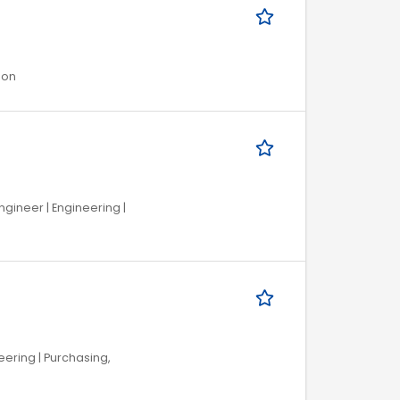
ion
ngineer | Engineering |
eering | Purchasing,