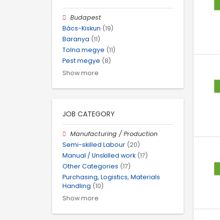
Budapest
Bács-Kiskun
(19)
Baranya
(11)
Tolna megye
(11)
Pest megye
(8)
Show more
JOB CATEGORY
Manufacturing / Production
Semi-skilled Labour
(20)
Manual / Unskilled work
(17)
Other Categories
(17)
Purchasing, Logistics, Materials
Handling
(10)
Show more