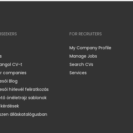
BSEEKERS
FOR RECRUITERS
My Company Profile
s
Manage Jobs
 angol CV-t
Search CVs
er companies
Services
esői Blog
esői hírlevél feliratkozás
ető önéletrajz sablonok
 kérdések
zen álláskatalógusban