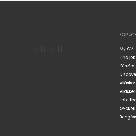
FOR JO
My CV
Find job
Készíts
Discov
Állásker
Állásker
Letölth
Gyakori
Böngéss