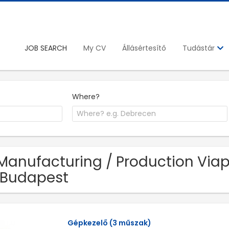
JOB SEARCH
My CV
Állásértesítő
Tudástár
Where?
 Manufacturing / Production Viap
 Budapest
Gépkezelő (3 műszak)