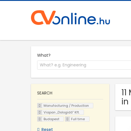
What?
11
SEARCH
in
Manufacturing / Production
Viapan „Dologidő” Kft.
Budapest
Full time
Reset