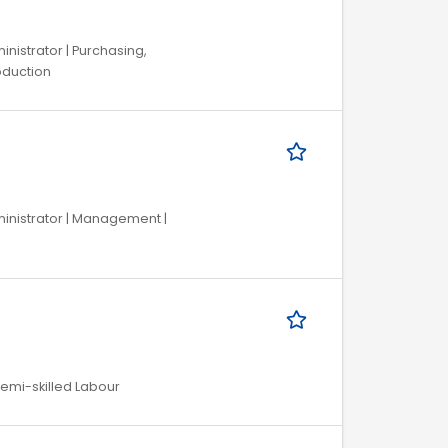
ministrator | Purchasing,
roduction
dministrator | Management |
Semi-skilled Labour