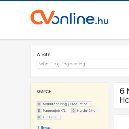
What?
6 
SEARCH
Ha
Manufacturing / Production
Pannonjob Kft.
Hajdú-Bihar
Full time
Reset