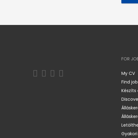
FOR JO
My CV
Find job
Készíts
Discov
Állásker
Állásker
Letölth
Gyakori