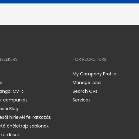
BSEEKERS
FOR RECRUITERS
My Company Profile
s
Manage Jobs
 angol CV-t
Search CVs
er companies
Services
esői Blog
esői hírlevél feliratkozás
ető önéletrajz sablonok
 kérdések