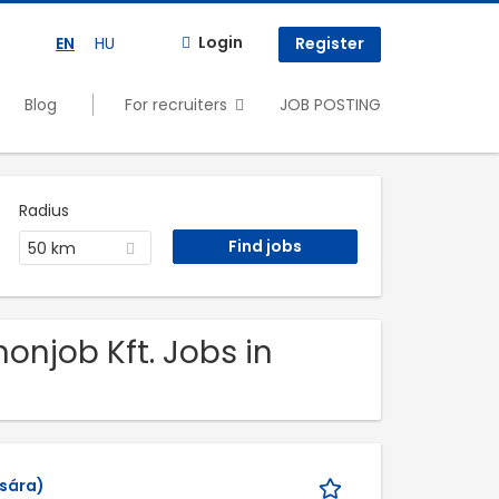
Login
EN
HU
Register
Blog
For recruiters
JOB POSTING
Radius
50 km
onjob Kft. Jobs in
ására)