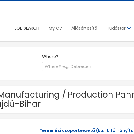
JOB SEARCH
My CV
Állásértesítő
Tudástár
Where?
Manufacturing / Production Pann
jdú-Bihar
Termelési csoportvezető (kb. 10 fő irányít