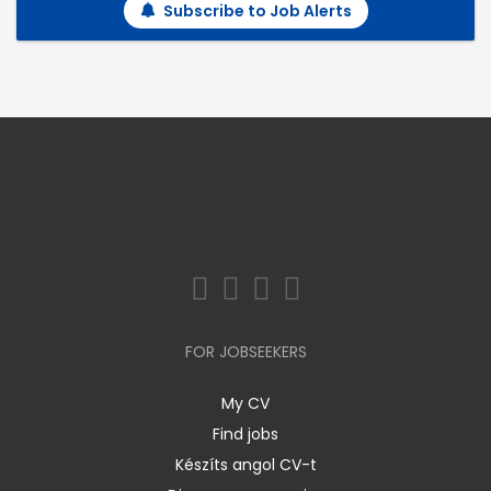
Subscribe to Job Alerts
FOR JOBSEEKERS
My CV
Find jobs
Készíts angol CV-t