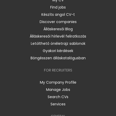
My CV
Find jobs
Készíts angol CV-t
Discover companies
Álláskeresői Blog
Álláskeresői hírlevél feliratkozás
Letölthető önéletrajz sablonok
Gyakori kérdések
Böngésszen álláskatalógusban
FOR RECRUITERS
My Company Profile
Manage Jobs
Search CVs
Services