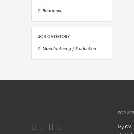
Budapest
JOB CATEGORY
Manufacturing / Production
FOR JO
My CV