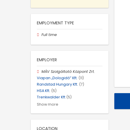
EMPLOYMENT TYPE
Full time
EMPLOYER
MÁV Szolgáltató Központ Zrt.
Viapan „Dologidő” Kft.
(11)
Randstad Hungary Kft.
(7)
HSA Kft.
(5)
Trenkwalder Kft
(5)
Show more
LOCATION