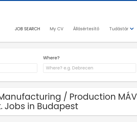
JOB SEARCH
My CV
Állásértesítő
Tudástár
Where?
Manufacturing / Production MÁV
t. Jobs in Budapest