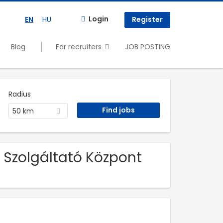
Login
EN
HU
Register
Blog
For recruiters
JOB POSTING
Radius
50 km
 Szolgáltató Központ