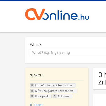
What?
0 
SEARCH
Zr
Manufacturing / Production
MÁV Szolgáltató Központ Zrt.
Budapest
Full time
Reset