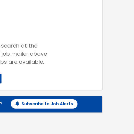
 search at the
 job mailer above
bs are available.
h?
Subscribe to Job Alerts