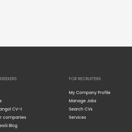
BSEEKERS
FOR RECRUITERS
My Company Profile
s
Manage Jobs
 angol CV-t
Search CVs
er companies
Services
esői Blog