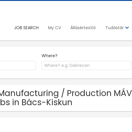
JOB SEARCH
My CV
Állásértesítő
Tudástár
Where?
Manufacturing / Production MÁV S
bs in Bács-Kiskun