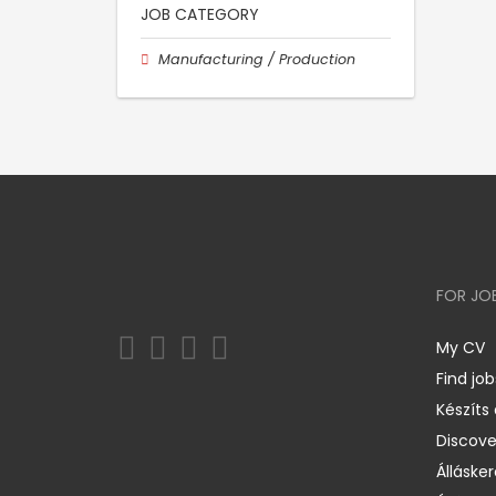
JOB CATEGORY
Manufacturing / Production
FOR JO
My CV
Find job
Készíts
Discov
Állásker