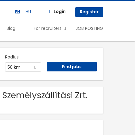
Login
EN
HU
Register
Blog
For recruiters
JOB POSTING
Radius
50 km
zemélyszállítási Zrt.