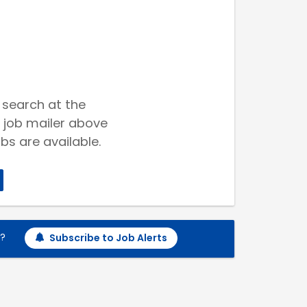
 search at the
 job mailer above
bs are available.
h?
Subscribe to Job Alerts