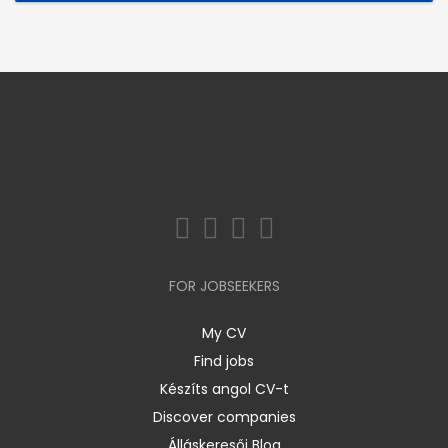
FOR JOBSEEKERS
My CV
Find jobs
Készíts angol CV-t
Discover companies
Álláskeresői Blog