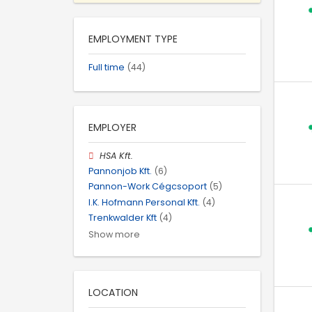
EMPLOYMENT TYPE
Full time
(44)
EMPLOYER
HSA Kft.
Pannonjob Kft.
(6)
Pannon-Work Cégcsoport
(5)
I.K. Hofmann Personal Kft.
(4)
Trenkwalder Kft
(4)
Show more
LOCATION