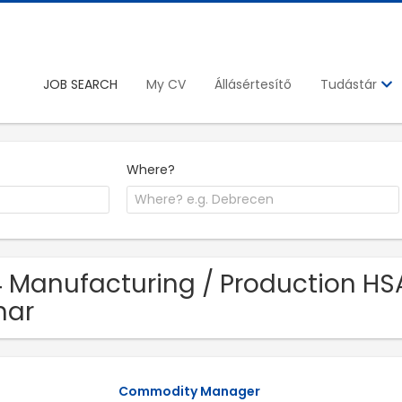
JOB SEARCH
My CV
Állásértesítő
Tudástár
Where?
 Manufacturing / Production HSA
har
Commodity Manager