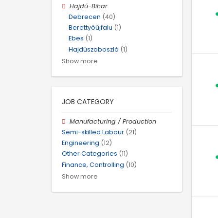
Hajdú-Bihar
Debrecen
(40)
Berettyóújfalu
(1)
Ebes
(1)
Hajdúszoboszló
(1)
Show more
JOB CATEGORY
Manufacturing / Production
Semi-skilled Labour
(21)
Engineering
(12)
Other Categories
(11)
Finance, Controlling
(10)
Show more