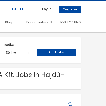
Login
EN
HU
Register
Blog
For recruiters
JOB POSTING
Radius
50 km
 Kft. Jobs in Hajdú-