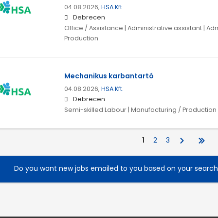
04.08.2026,
HSA Kft.
Debrecen
Office / Assistance | Administrative assistant | Ad
Production
Mechanikus karbantartó
04.08.2026,
HSA Kft.
Debrecen
Semi-skilled Labour | Manufacturing / Production
1
2
3
Do you want new jobs emailed to you based on your searc